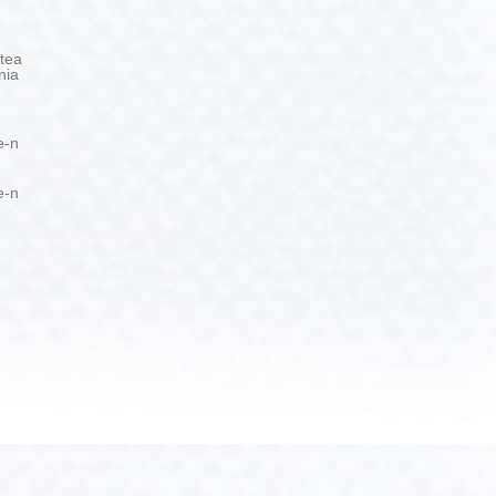
tea
nia
e-n
e-n