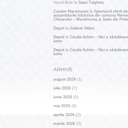
Viorel Birle
la
Satul Tulghieș
Cazare Maramures
la
Spectacol oferit de
ansamblurile folclorice din comuna Reme
Chioarului – Maramureș și Jaslo din Polo
Depot
la
Galerie Video
Depot
la
Cecilia Achim – Nici o sărbătoar
lume
Depot
la
Cecilia Achim – Nici o sărbătoar
lume
ARHIVE
august 2026
(1)
iulie 2026
(7)
iunie 2026
(5)
mai 2026
(6)
aprilie 2026
(2)
martie 2026
(3)