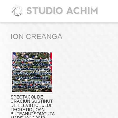
STUDIO ACHIM
ION CREANGĂ
SPECTACOL DE
CRĂCIUN SUSȚINUT
DE ELEVII LICEULUI
TEORETIC „IOAN
BUTEANU” ȘOMCUTA