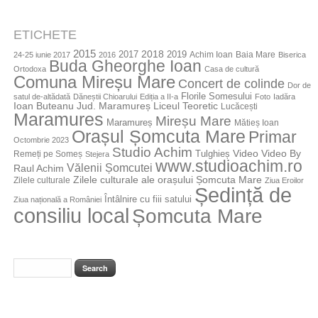
ETICHETE
2015
2018
2017
2019
Achim Ioan
Baia Mare
24-25 iunie 2017
2016
Biserica
Buda Gheorghe Ioan
Ortodoxa
Casa de cultură
Comuna Mireșu Mare
Concert de colinde
Dor de
Florile Somesului
satul de-altădată
Dăneștii Chioarului
Ediția a II-a
Foto
Iadăra
Jud. Maramureș
Ioan Buteanu
Liceul Teoretic
Lucăcești
Maramures
Mireșu Mare
Maramureș
Mătieș Ioan
Orașul Șomcuta Mare
Primar
Octombrie 2023
Studio Achim
Video By
Tulghieș
Video
Remeți pe Someș
Stejera
www.studioachim.ro
Vălenii Șomcutei
Raul Achim
Zilele culturale ale orașului Șomcuta Mare
Zilele culturale
Ziua Eroilor
Ședință de
Întâlnire cu fiii satului
Ziua națională a României
consiliu local
Șomcuta Mare