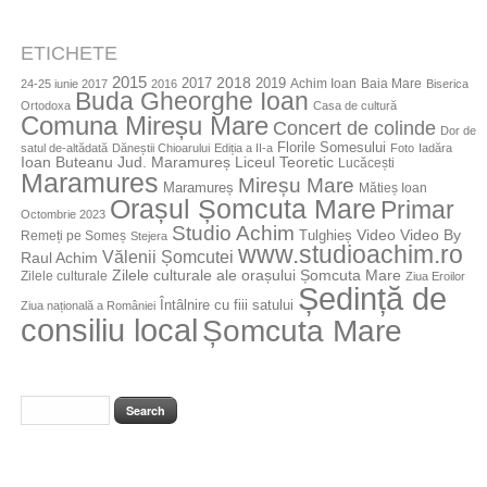
ETICHETE
2015
2018
2017
2019
Achim Ioan
Baia Mare
24-25 iunie 2017
2016
Biserica
Buda Gheorghe Ioan
Ortodoxa
Casa de cultură
Comuna Mireșu Mare
Concert de colinde
Dor de
Florile Somesului
satul de-altădată
Dăneștii Chioarului
Ediția a II-a
Foto
Iadăra
Jud. Maramureș
Ioan Buteanu
Liceul Teoretic
Lucăcești
Maramures
Mireșu Mare
Maramureș
Mătieș Ioan
Orașul Șomcuta Mare
Primar
Octombrie 2023
Studio Achim
Video By
Tulghieș
Video
Remeți pe Someș
Stejera
www.studioachim.ro
Vălenii Șomcutei
Raul Achim
Zilele culturale ale orașului Șomcuta Mare
Zilele culturale
Ziua Eroilor
Ședință de
Întâlnire cu fiii satului
Ziua națională a României
consiliu local
Șomcuta Mare