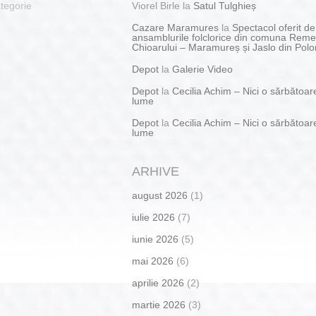
tegorie
Viorel Birle
la
Satul Tulghieș
Cazare Maramures
la
Spectacol oferit de
ansamblurile folclorice din comuna Reme
Chioarului – Maramureș și Jaslo din Polo
Depot
la
Galerie Video
Depot
la
Cecilia Achim – Nici o sărbătoar
lume
Depot
la
Cecilia Achim – Nici o sărbătoar
lume
ARHIVE
august 2026
(1)
iulie 2026
(7)
iunie 2026
(5)
mai 2026
(6)
aprilie 2026
(2)
martie 2026
(3)