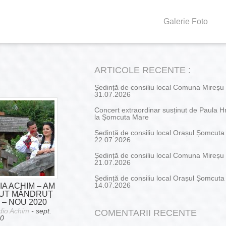
Galerie Foto
ARTICOLE RECENTE :
Ședință de consiliu local Comuna Mireșu
31.07.2026
Concert extraordinar susținut de Paula H
la Șomcuta Mare
Ședință de consiliu local Orașul Șomcut
22.07.2026
Ședință de consiliu local Comuna Mireșu
21.07.2026
Ședință de consiliu local Orașul Șomcut
IA ACHIM – AM
14.07.2026
UT MÂNDRUȚ
I – NOU 2020
dio Achim
- sept.
COMENTARII RECENTE
20