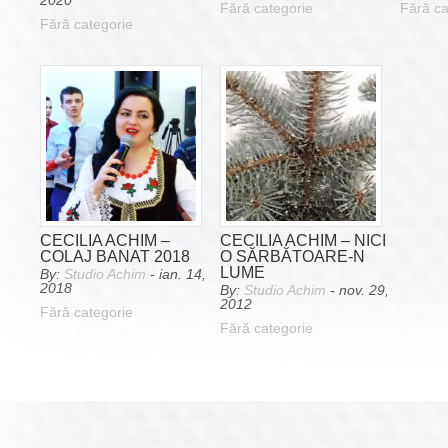
2020
Fără categorie
Fără ca
Fără categorie
CECILIA ACHIM –
CECILIA ACHIM – NICI
COLAJ BANAT 2018
O SĂRBĂTOARE-N
LUME
By:
Studio Achim
- ian. 14,
2018
By:
Studio Achim
- nov. 29,
2012
Fără categorie
Fără categorie