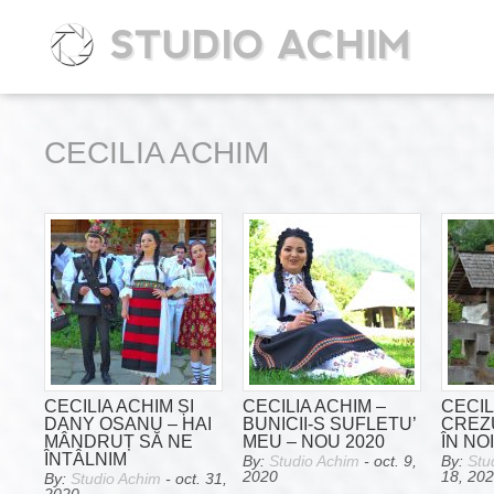
STUDIO ACHIM
CECILIA ACHIM
CECILIA ACHIM ȘI
CECILIA ACHIM –
CECIL
DANY OSANU – HAI
BUNICII-S SUFLETU’
CREZ
MÂNDRUȚ SĂ NE
MEU – NOU 2020
ÎN NO
ÎNTÂLNIM
By:
Studio Achim
- oct. 9,
By:
Stu
2020
18, 20
By:
Studio Achim
- oct. 31,