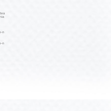
tea
nia
e-n
e-n