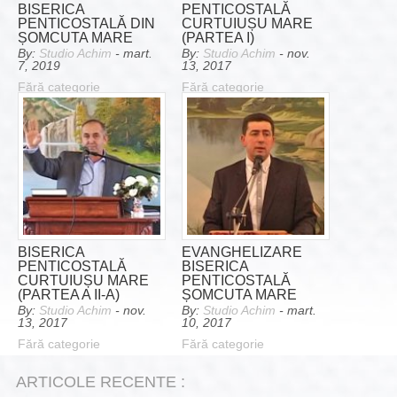
BISERICA
PENTICOSTALĂ
PENTICOSTALĂ DIN
CURTUIUȘU MARE
ȘOMCUTA MARE
(PARTEA I)
By:
Studio Achim
- mart.
By:
Studio Achim
- nov.
7, 2019
13, 2017
Fără categorie
Fără categorie
BISERICA
EVANGHELIZARE
PENTICOSTALĂ
BISERICA
CURTUIUȘU MARE
PENTICOSTALĂ
(PARTEA A II-A)
ȘOMCUTA MARE
By:
Studio Achim
- nov.
By:
Studio Achim
- mart.
13, 2017
10, 2017
Fără categorie
Fără categorie
ARTICOLE RECENTE :