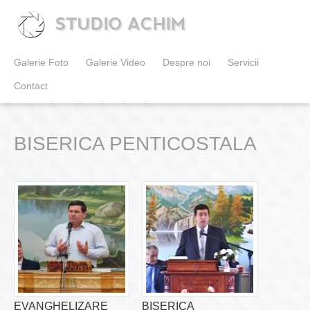
STUDIO ACHIM
Galerie Foto
Galerie Video
Despre noi
Servicii
Contact
BISERICA PENTICOSTALA
EVANGHELIZARE
BISERICA