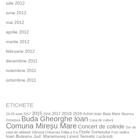
iulie 2012
iunie 2012
mai 2012
aprilie 2012
martie 2012
februarie 2012
decembrie 2011
noiembrie 2011
octombrie 2011
ETICHETE
2015
2018
2017
2019
Achim Ioan
Baia Mare
24-25 iunie 2017
2016
Biserica
Buda Gheorghe Ioan
Ortodoxa
Casa de cultură
Comuna Mireșu Mare
Concert de colinde
Dor de
Florile Somesului
satul de-altădată
Dăneștii Chioarului
Ediția a II-a
Foto
Iadăra
Jud. Maramureș
Ioan Buteanu
Liceul Teoretic
Lucăcești