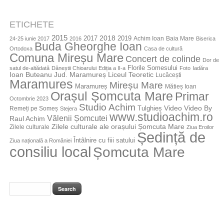
ETICHETE
2015
2018
2017
2019
Achim Ioan
Baia Mare
24-25 iunie 2017
2016
Biserica
Buda Gheorghe Ioan
Ortodoxa
Casa de cultură
Comuna Mireșu Mare
Concert de colinde
Dor de
Florile Somesului
satul de-altădată
Dăneștii Chioarului
Ediția a II-a
Foto
Iadăra
Jud. Maramureș
Ioan Buteanu
Liceul Teoretic
Lucăcești
Maramures
Mireșu Mare
Maramureș
Mătieș Ioan
Orașul Șomcuta Mare
Primar
Octombrie 2023
Studio Achim
Video By
Tulghieș
Video
Remeți pe Someș
Stejera
www.studioachim.ro
Vălenii Șomcutei
Raul Achim
Zilele culturale ale orașului Șomcuta Mare
Zilele culturale
Ziua Eroilor
Ședință de
Întâlnire cu fiii satului
Ziua națională a României
consiliu local
Șomcuta Mare