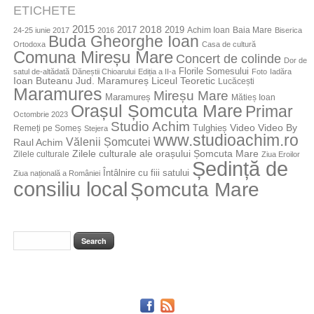
ETICHETE
2015
2018
2017
2019
Achim Ioan
Baia Mare
24-25 iunie 2017
2016
Biserica
Buda Gheorghe Ioan
Ortodoxa
Casa de cultură
Comuna Mireșu Mare
Concert de colinde
Dor de
Florile Somesului
satul de-altădată
Dăneștii Chioarului
Ediția a II-a
Foto
Iadăra
Jud. Maramureș
Ioan Buteanu
Liceul Teoretic
Lucăcești
Maramures
Mireșu Mare
Maramureș
Mătieș Ioan
Orașul Șomcuta Mare
Primar
Octombrie 2023
Studio Achim
Video By
Tulghieș
Video
Remeți pe Someș
Stejera
www.studioachim.ro
Vălenii Șomcutei
Raul Achim
Zilele culturale ale orașului Șomcuta Mare
Zilele culturale
Ziua Eroilor
Ședință de
Întâlnire cu fiii satului
Ziua națională a României
consiliu local
Șomcuta Mare