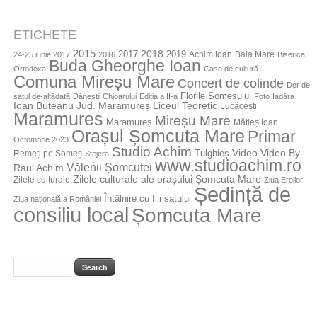
ETICHETE
2015
2018
2017
2019
Achim Ioan
Baia Mare
24-25 iunie 2017
2016
Biserica
Buda Gheorghe Ioan
Ortodoxa
Casa de cultură
Comuna Mireșu Mare
Concert de colinde
Dor de
Florile Somesului
satul de-altădată
Dăneștii Chioarului
Ediția a II-a
Foto
Iadăra
Jud. Maramureș
Ioan Buteanu
Liceul Teoretic
Lucăcești
Maramures
Mireșu Mare
Maramureș
Mătieș Ioan
Orașul Șomcuta Mare
Primar
Octombrie 2023
Studio Achim
Video By
Tulghieș
Video
Remeți pe Someș
Stejera
www.studioachim.ro
Vălenii Șomcutei
Raul Achim
Zilele culturale ale orașului Șomcuta Mare
Zilele culturale
Ziua Eroilor
Ședință de
Întâlnire cu fiii satului
Ziua națională a României
consiliu local
Șomcuta Mare