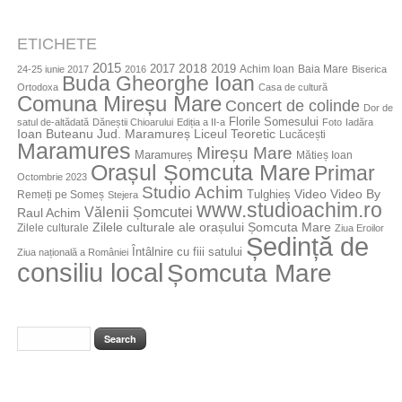
ETICHETE
2015
2018
2017
2019
Achim Ioan
Baia Mare
24-25 iunie 2017
2016
Biserica
Buda Gheorghe Ioan
Ortodoxa
Casa de cultură
Comuna Mireșu Mare
Concert de colinde
Dor de
Florile Somesului
satul de-altădată
Dăneștii Chioarului
Ediția a II-a
Foto
Iadăra
Jud. Maramureș
Ioan Buteanu
Liceul Teoretic
Lucăcești
Maramures
Mireșu Mare
Maramureș
Mătieș Ioan
Orașul Șomcuta Mare
Primar
Octombrie 2023
Studio Achim
Video By
Tulghieș
Video
Remeți pe Someș
Stejera
www.studioachim.ro
Vălenii Șomcutei
Raul Achim
Zilele culturale ale orașului Șomcuta Mare
Zilele culturale
Ziua Eroilor
Ședință de
Întâlnire cu fiii satului
Ziua națională a României
consiliu local
Șomcuta Mare