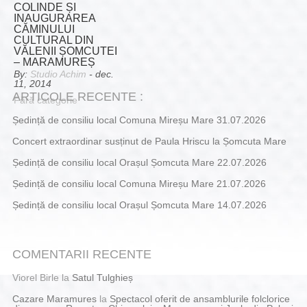
COLINDE ȘI
INAUGURAREA
CĂMINULUI
CULTURAL DIN
VĂLENII ȘOMCUTEI
– MARAMUREȘ
By:
Studio Achim
- dec.
11, 2014
ARTICOLE RECENTE :
Fără categorie
Ședință de consiliu local Comuna Mireșu Mare 31.07.2026
Concert extraordinar susținut de Paula Hriscu la Șomcuta Mare
Ședință de consiliu local Orașul Șomcuta Mare 22.07.2026
Ședință de consiliu local Comuna Mireșu Mare 21.07.2026
Ședință de consiliu local Orașul Șomcuta Mare 14.07.2026
COMENTARII RECENTE
Viorel Birle
la
Satul Tulghieș
Cazare Maramures
la
Spectacol oferit de ansamblurile folclorice