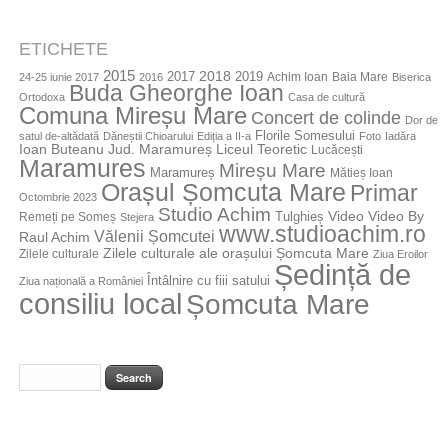
ETICHETE
2015
2018
2017
2019
Achim Ioan
Baia Mare
24-25 iunie 2017
2016
Biserica
Buda Gheorghe Ioan
Ortodoxa
Casa de cultură
Comuna Mireșu Mare
Concert de colinde
Dor de
Florile Somesului
satul de-altădată
Dăneștii Chioarului
Ediția a II-a
Foto
Iadăra
Jud. Maramureș
Ioan Buteanu
Liceul Teoretic
Lucăcești
Maramures
Mireșu Mare
Maramureș
Mătieș Ioan
Orașul Șomcuta Mare
Primar
Octombrie 2023
Studio Achim
Video By
Tulghieș
Video
Remeți pe Someș
Stejera
www.studioachim.ro
Vălenii Șomcutei
Raul Achim
Zilele culturale ale orașului Șomcuta Mare
Zilele culturale
Ziua Eroilor
Ședință de
Întâlnire cu fiii satului
Ziua națională a României
consiliu local
Șomcuta Mare