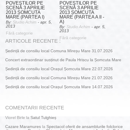
POVEȘTILOR PE
POVEȘTILOR PE
SCENĂ 3 APRILIE
SCENĂ 3 APRILIE
2013 ȘOMCUTA
2013 ȘOMCUTA
MARE (PARTEA I)
MARE (PARTEA A II -
A)
By:
Studio Achim
- apr. 5,
2013
By:
Studio Achim
- apr. 5,
2013
Fără categorie
Fără categorie
ARTICOLE RECENTE :
Ședință de consiliu local Comuna Mireșu Mare 31.07.2026
Concert extraordinar susținut de Paula Hriscu la Șomcuta Mare
Ședință de consiliu local Orașul Șomcuta Mare 22.07.2026
Ședință de consiliu local Comuna Mireșu Mare 21.07.2026
Ședință de consiliu local Orașul Șomcuta Mare 14.07.2026
COMENTARII RECENTE
Viorel Birle
la
Satul Tulghieș
Cazare Maramures
la
Spectacol oferit de ansamblurile folclorice