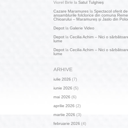
Viorel Birle
la
Satul Tulghieș
Cazare Maramures
la
Spectacol oferit de
ansamblurile folclorice din comuna Reme
Chioarului – Maramureș și Jaslo din Polo
Depot
la
Galerie Video
Depot
la
Cecilia Achim – Nici o sărbătoar
lume
Depot
la
Cecilia Achim – Nici o sărbătoar
lume
ARHIVE
iulie 2026
(7)
iunie 2026
(5)
mai 2026
(6)
aprilie 2026
(2)
martie 2026
(3)
februarie 2026
(4)