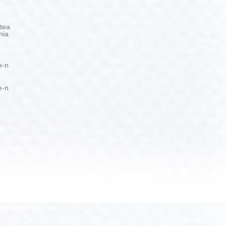
tea
nia
e-n
e-n