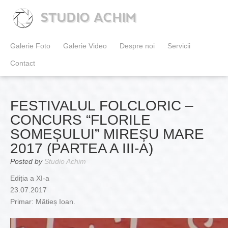
STUDIO ACHIM
Galerie Foto
Galerie Video
Despre noi
Servicii
Contact
FESTIVALUL FOLCLORIC –
CONCURS “FLORILE
SOMEȘULUI” MIREȘU MARE
2017 (PARTEA A III-A)
Posted by
Studio Achim
Ediția a XI-a
23.07.2017
Primar: Mătieș Ioan.