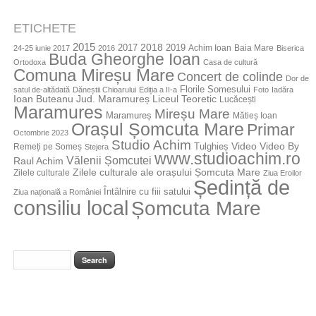
ETICHETE
2015
2018
2017
2019
Achim Ioan
Baia Mare
24-25 iunie 2017
2016
Biserica
Buda Gheorghe Ioan
Ortodoxa
Casa de cultură
Comuna Mireșu Mare
Concert de colinde
Dor de
Florile Somesului
satul de-altădată
Dăneștii Chioarului
Ediția a II-a
Foto
Iadăra
Jud. Maramureș
Ioan Buteanu
Liceul Teoretic
Lucăcești
Maramures
Mireșu Mare
Maramureș
Mătieș Ioan
Orașul Șomcuta Mare
Primar
Octombrie 2023
Studio Achim
Video By
Tulghieș
Video
Remeți pe Someș
Stejera
www.studioachim.ro
Vălenii Șomcutei
Raul Achim
Zilele culturale ale orașului Șomcuta Mare
Zilele culturale
Ziua Eroilor
Ședință de
Întâlnire cu fiii satului
Ziua națională a României
consiliu local
Șomcuta Mare