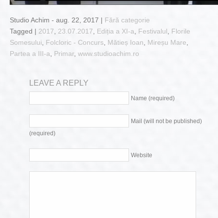
Studio Achim - aug. 22, 2017 |
Fără categorie
Tagged |
2017
,
23.07.2017
,
Ediția a XI-a
,
Festivalul
,
Florile
Somesului
,
Folcloric - Concurs
,
Mătieș Ioan
,
Mireșu Mare
,
Partea a III-a
,
Primar
,
www.studioachim.ro
LEAVE A REPLY
Name (required)
Mail (will not be published)
(required)
Website